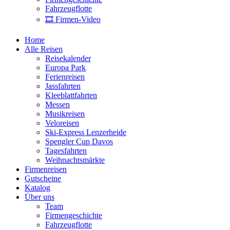
Fahrzeugflotte
🎞 Firmen-Video
Home
Alle Reisen
Reisekalender
Europa Park
Ferienreisen
Jassfahrten
Kleeblattfahrten
Messen
Musikreisen
Veloreisen
Ski-Express Lenzerheide
Spengler Cup Davos
Tagesfahrten
Weihnachtsmärkte
Firmenreisen
Gutscheine
Katalog
Über uns
Team
Firmengeschichte
Fahrzeugflotte