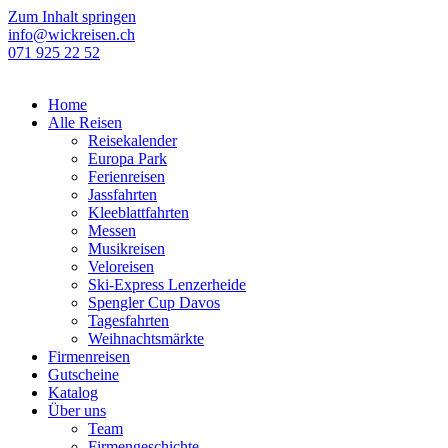
Zum Inhalt springen
info@wickreisen.ch
071 925 22 52
Home
Alle Reisen
Reisekalender
Europa Park
Ferienreisen
Jassfahrten
Kleeblattfahrten
Messen
Musikreisen
Veloreisen
Ski-Express Lenzerheide
Spengler Cup Davos
Tagesfahrten
Weihnachtsmärkte
Firmenreisen
Gutscheine
Katalog
Über uns
Team
Firmengeschichte