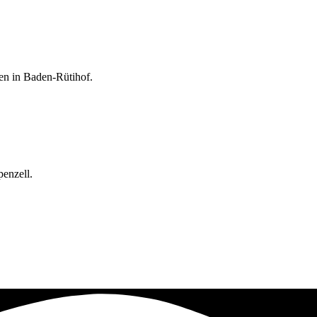
en in Baden-Rütihof.
penzell.