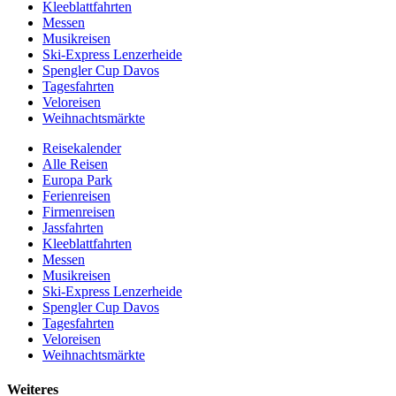
Kleeblattfahrten
Messen
Musikreisen
Ski-Express Lenzerheide
Spengler Cup Davos
Tagesfahrten
Veloreisen
Weihnachtsmärkte
Reisekalender
Alle Reisen
Europa Park
Ferienreisen
Firmenreisen
Jassfahrten
Kleeblattfahrten
Messen
Musikreisen
Ski-Express Lenzerheide
Spengler Cup Davos
Tagesfahrten
Veloreisen
Weihnachtsmärkte
Weiteres