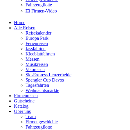
Fahrzeugflotte
🎞 Firmen-Video
Home
Alle Reisen
Reisekalender
Europa Park
Ferienreisen
Jassfahrten
Kleeblattfahrten
Messen
Musikreisen
Veloreisen
Ski-Express Lenzerheide
Spengler Cup Davos
Tagesfahrten
Weihnachtsmärkte
Firmenreisen
Gutscheine
Katalog
Über uns
Team
Firmengeschichte
Fahrzeugflotte