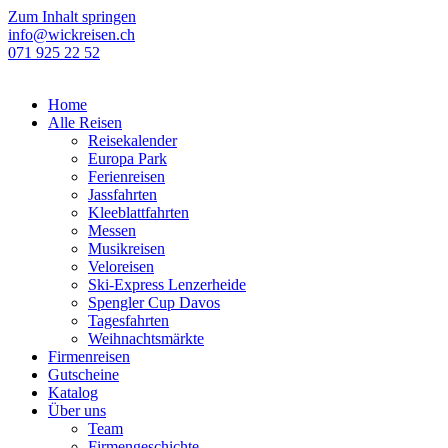
Zum Inhalt springen
info@wickreisen.ch
071 925 22 52
Home
Alle Reisen
Reisekalender
Europa Park
Ferienreisen
Jassfahrten
Kleeblattfahrten
Messen
Musikreisen
Veloreisen
Ski-Express Lenzerheide
Spengler Cup Davos
Tagesfahrten
Weihnachtsmärkte
Firmenreisen
Gutscheine
Katalog
Über uns
Team
Firmengeschichte