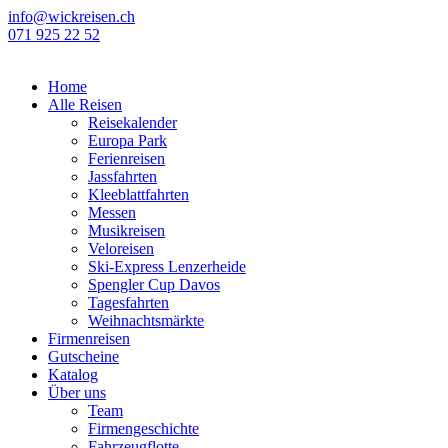
Zum
info@wickreisen.ch
Inhalt
071 925 22 52
springen
Home
Alle Reisen
Reisekalender
Europa Park
Ferienreisen
Jassfahrten
Kleeblattfahrten
Messen
Musikreisen
Veloreisen
Ski-Express Lenzerheide
Spengler Cup Davos
Tagesfahrten
Weihnachtsmärkte
Firmenreisen
Gutscheine
Katalog
Über uns
Team
Firmengeschichte
Fahrzeugflotte