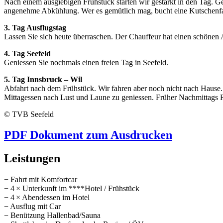
Nach einem ausgiebigen Frühstück starten wir gestärkt in den Tag. G
angenehme Abkühlung. Wer es gemütlich mag, bucht eine Kutschenfah
3. Tag Ausflugstag
Lassen Sie sich heute überraschen. Der Chauffeur hat einen schönen A
4. Tag Seefeld
Geniessen Sie nochmals einen freien Tag in Seefeld.
5. Tag Innsbruck – Wil
Abfahrt nach dem Frühstück. Wir fahren aber noch nicht nach Hause.
Mittagessen nach Lust und Laune zu geniessen. Früher Nachmittags 
© TVB Seefeld
PDF Dokument zum Ausdrucken
Leistungen
− Fahrt mit Komfortcar
− 4 × Unterkunft im ****Hotel / Frühstück
− 4 × Abendessen im Hotel
− Ausflug mit Car
− Benützung Hallenbad/Sauna