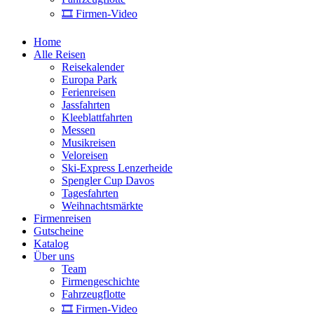
🎞 Firmen-Video
Home
Alle Reisen
Reisekalender
Europa Park
Ferienreisen
Jassfahrten
Kleeblattfahrten
Messen
Musikreisen
Veloreisen
Ski-Express Lenzerheide
Spengler Cup Davos
Tagesfahrten
Weihnachtsmärkte
Firmenreisen
Gutscheine
Katalog
Über uns
Team
Firmengeschichte
Fahrzeugflotte
🎞 Firmen-Video