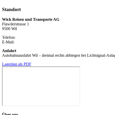
Standort
Wick Reisen und Transporte AG
Flawilerstrasse 1
9500 Wil
Telefon:
071 925 22 52
E-Mail:
info@wickreisen.ch
Anfahrt
Autobahnausfahrt Wil – dreimal rechts abbiegen bei Lichtsignal-Anla
Lageplan als PDF
Über uns