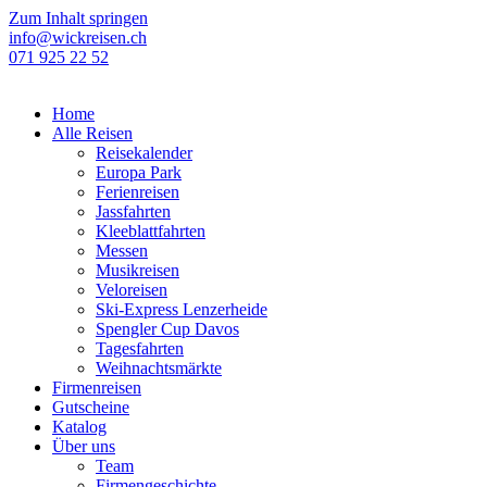
Zum Inhalt springen
info@wickreisen.ch
071 925 22 52
Home
Alle Reisen
Reisekalender
Europa Park
Ferienreisen
Jassfahrten
Kleeblattfahrten
Messen
Musikreisen
Veloreisen
Ski-Express Lenzerheide
Spengler Cup Davos
Tagesfahrten
Weihnachtsmärkte
Firmenreisen
Gutscheine
Katalog
Über uns
Team
Firmengeschichte