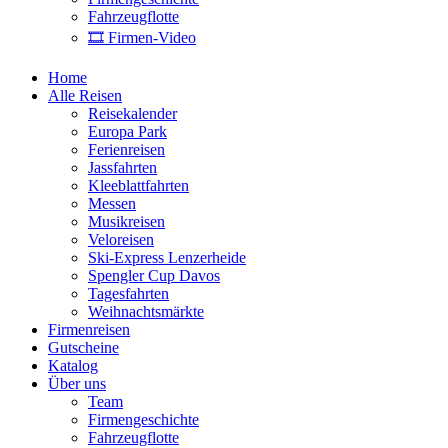
Fahrzeugflotte
🎞 Firmen-Video
Home
Alle Reisen
Reisekalender
Europa Park
Ferienreisen
Jassfahrten
Kleeblattfahrten
Messen
Musikreisen
Veloreisen
Ski-Express Lenzerheide
Spengler Cup Davos
Tagesfahrten
Weihnachtsmärkte
Firmenreisen
Gutscheine
Katalog
Über uns
Team
Firmengeschichte
Fahrzeugflotte